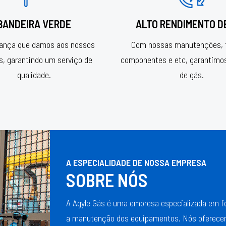
BANDEIRA VERDE
ALTO RENDIMENTO D
rança que damos aos nossos
Com nossas manutenções, 
es, garantindo um serviço de
componentes e etc, garantimo
qualidade.
de gás.
A ESPECIALIDADE DE NOSSA EMPRESA
SOBRE NÓS
A Agyle Gás é uma empresa especializada em f
a manutenção dos equipamentos. Nós oferecem