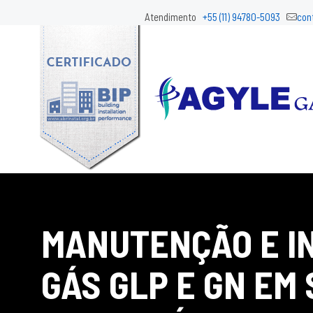
Atendimento
+55 (11) 94780-5093
con
MANUTENÇÃO E I
GÁS GLP E GN EM