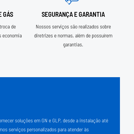
E GÁS
SEGURANÇA E GARANTIA
troca de
Nossos serviços são realizados sobre
s economia
diretrizes e normas, além de possuírem
garantias.
ornecer soluções em GN e GLP, desde a instalação até
os serviços personalizados para atender às